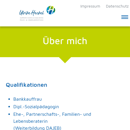
Impressum
Datenschutz
Springe direkt zu:
Über mich
Hauptmenü
Inhalt
Qualifikationen
Bankkauffrau
Dipl.-Sozialpädagogin
Ehe-, Partnerschafts-, Familien- und
Lebensberaterin
(Weiterbildung DAJEB)